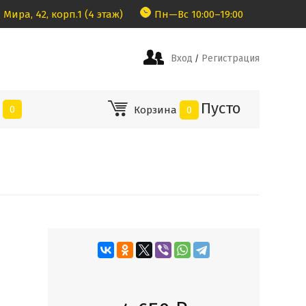
 Мира, 42, корп.1 (4 этаж)
Пн—Вс 10:00–19:00
Вход
Регистрация
/
Пусто
е
0
Корзина
0