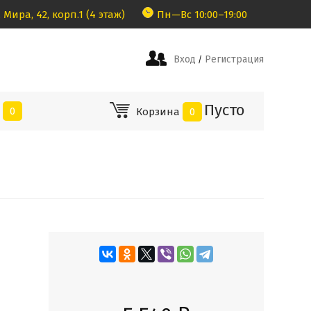
 Мира, 42, корп.1 (4 этаж)
Пн—Вс 10:00–19:00
Вход
Регистрация
/
Пусто
е
0
Корзина
0