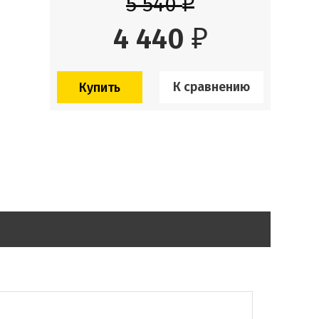
5 540
₽
4 440
₽
К сравнению