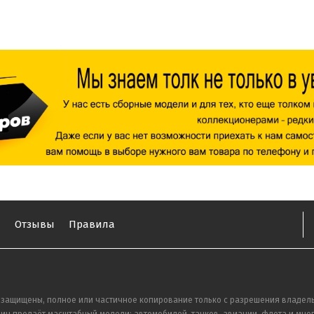
ы
Отзывы
Правила
 защищены, полное или частичное копирование только с разрешения владель
ин продаёт масштабный модели: автомобилей, танков, авиации, флота и мног