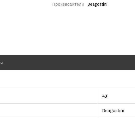
Производители
Deagostini
вы
43
Deagostini