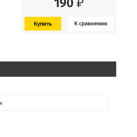
190
₽
К сравнению
а