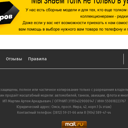
ы
Отзывы
Правила
 защищены, полное или частичное копирование только с разрешения владель
ин продаёт масштабный модели: автомобилей, танков, авиации, флота и мног
ИП Мартин Артем Аркадьевич / ОГРНИП 311554329000147 / ИНН 550618223767
Юридический адрес: Омск, просп. Мира, 42, корп.1 (4 этаж)
Контактный телефон: (3812) 59-31-66 или 8 (904) 589-47-44