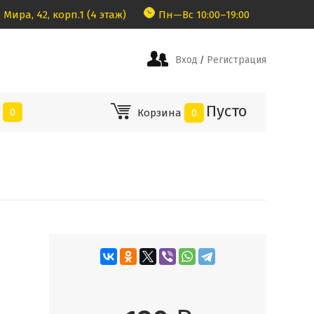
 Мира, 42, корп.1 (4 этаж)
Пн—Вс 10:00–19:00
Вход
Регистрация
/
Пусто
е
0
Корзина
0