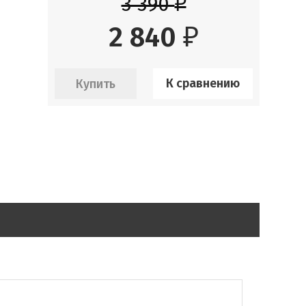
3 390
₽
2 840
₽
К сравнению