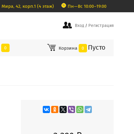
 Мира, 42, корп.1 (4 этаж)
Пн—Вс 10:00–19:00
Вход
Регистрация
/
Пусто
е
0
Корзина
0