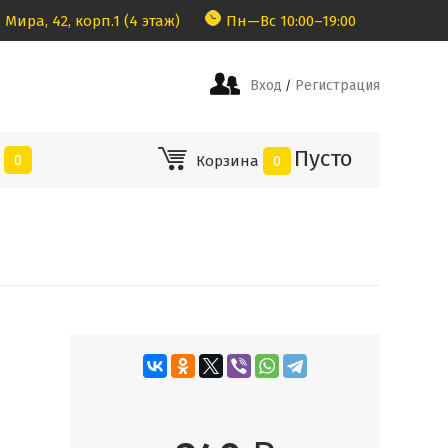
 Мира, 42, корп.1 (4 этаж)
Пн—Вс 10:00–19:00
Вход
Регистрация
/
Пусто
е
0
Корзина
0