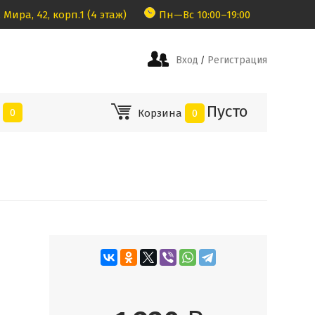
 Мира, 42, корп.1 (4 этаж)
Пн—Вс 10:00–19:00
Вход
Регистрация
/
Пусто
е
0
Корзина
0