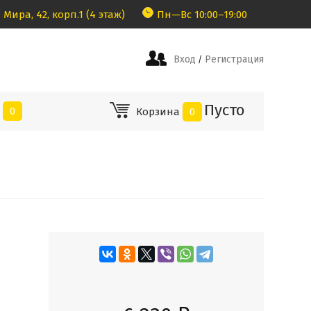
 Мира, 42, корп.1 (4 этаж)
Пн—Вс 10:00–19:00
Вход
Регистрация
/
Пусто
е
0
Корзина
0