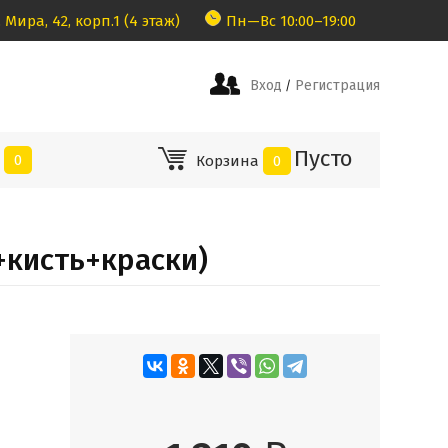
 Мира, 42, корп.1 (4 этаж)
Пн—Вс 10:00–19:00
Вход
Регистрация
/
Пусто
е
0
Корзина
0
+кисть+краски)