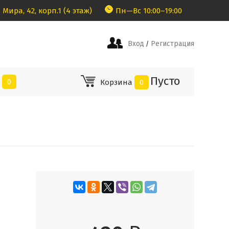
 Мира, 42, корп.1 (4 этаж)
Пн—Вс 10:00–19:00
Вход
Регистрация
/
Пусто
е
0
Корзина
0