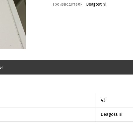
Производители
Deagostini
вы
43
Deagostini