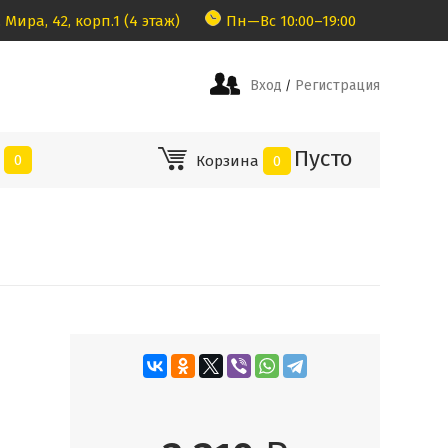
 Мира, 42, корп.1 (4 этаж)
Пн—Вс 10:00–19:00
Вход
Регистрация
/
Пусто
е
0
Корзина
0