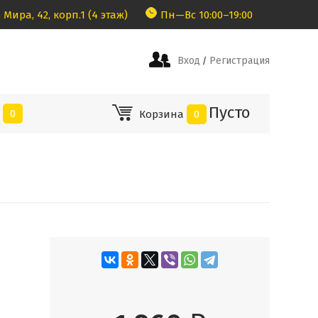
 Мира, 42, корп.1 (4 этаж)
Пн—Вс 10:00–19:00
Вход
Регистрация
/
Пусто
е
0
Корзина
0