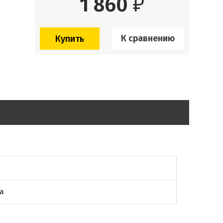
1 860
₽
К сравнению
а