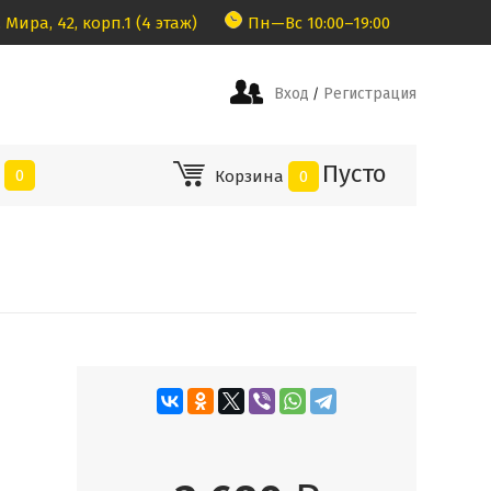
 Мира, 42, корп.1 (4 этаж)
Пн—Вс 10:00–19:00
Вход
Регистрация
/
Пусто
е
0
Корзина
0