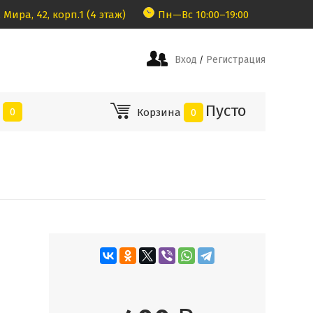
 Мира, 42, корп.1 (4 этаж)
Пн—Вс 10:00–19:00
Вход
Регистрация
/
Пусто
е
0
Корзина
0