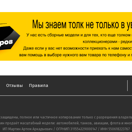
ы
Отзывы
Правила
 защищены, полное или частичное копирование только с разрешения владель
ин продаёт масштабный модели: автомобилей, танков, авиации, флота и мног
ИП Мартин Артем Аркадьевич / ОГРНИП 311554329000147 / ИНН 550618223767