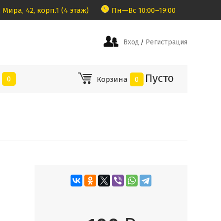
 Мира, 42, корп.1 (4 этаж)
Пн—Вс 10:00–19:00
Вход
Регистрация
/
Пусто
е
0
Корзина
0