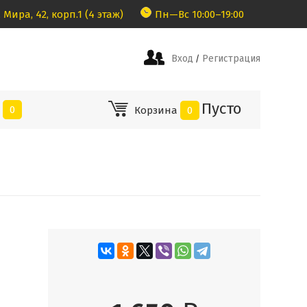
 Мира, 42, корп.1 (4 этаж)
Пн—Вс 10:00–19:00
Вход
Регистрация
/
Пусто
е
0
Корзина
0