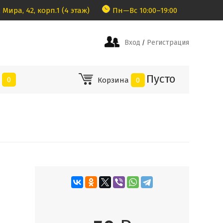
 Мира, 42, корп.1 (4 этаж)
Пн—Вс 10:00–19:00
Вход
Регистрация
/
Пусто
е
0
Корзина
0