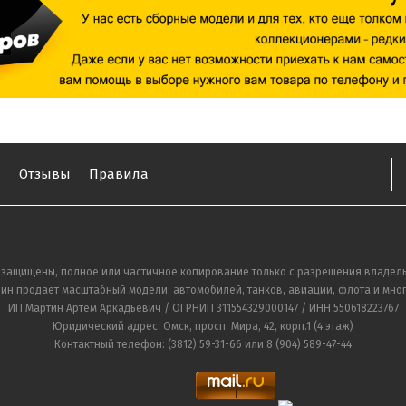
ы
Отзывы
Правила
 защищены, полное или частичное копирование только с разрешения владель
ин продаёт масштабный модели: автомобилей, танков, авиации, флота и мног
ИП Мартин Артем Аркадьевич / ОГРНИП 311554329000147 / ИНН 550618223767
Юридический адрес: Омск, просп. Мира, 42, корп.1 (4 этаж)
Контактный телефон: (3812) 59-31-66 или 8 (904) 589-47-44