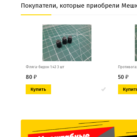
Покупатели, которые приобрели Мешки 
Фляга-бидон 1:43 3 шт
Противогаз
80
50
₽
₽