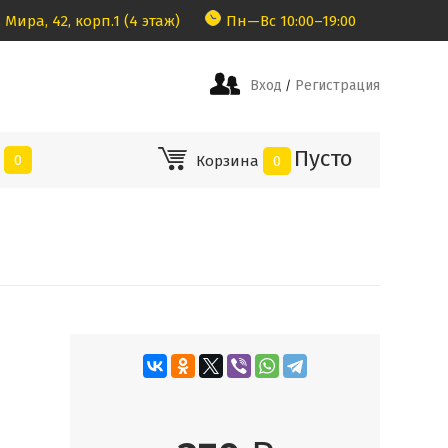
 Мира, 42, корп.1 (4 этаж)
Пн—Вс 10:00–19:00
Вход
Регистрация
/
Пусто
е
0
Корзина
0