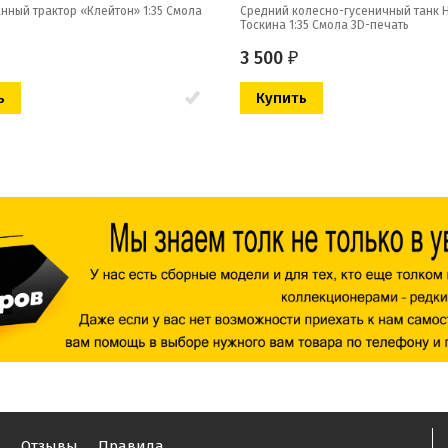
нный трактор «Клейтон» 1:35 Смола
Средний колесно-гусеничный танк H
Тоскина 1:35 Смола 3D-печать
3 500
₽
ы
Отзывы
Правила