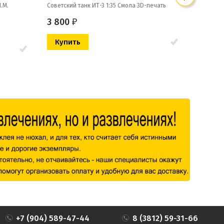
.M.
Советский танк ИТ-3 1:35 Смола 3D-печать
Советский
3 800
3 800
₽
+7 (904) 589-47-44
8 (3812) 59-31-66