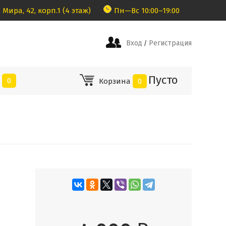
 Мира, 42, корп.1 (4 этаж)
Пн—Вс 10:00–19:00
Вход
Регистрация
/
Пусто
е
0
Корзина
0